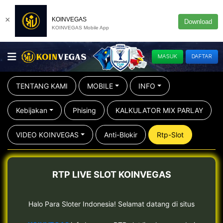
×
KOINVEGAS
Download
KOINVEGAS Mobile App
MASUK
DAFTAR
TENTANG KAMI
MOBILE
INFO
Kebijakan
Phising
KALKULATOR MIX PARLAY
VIDEO KOINVEGAS
Anti-Blokir
Rtp-Slot
RTP LIVE SLOT KOINVEGAS
Halo Para Sloter Indonesia! Selamat datang di situs