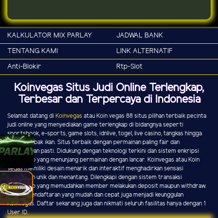
KALKULATOR MIX PARLAY
JADWAL BANK
TENTANG KAMI
LINK ALTERNATIF
Anti-Blokir
Rtp-Slot
Koinvegas Situs Judi Online Terlengkap,
Terbesar dan Terpercaya di Indonesia
Selamat datang di
Koinvegas
atau Koin vegas 88 situs pilihan terbaik pecinta
judi online yang menyediakan game terlengkap di bidangnya seperti
sportsbook, e-sports, game slots, idnlive, togel, live casino, tangkas hingga
game tembak ikan. Situs terbaik dengan permainan paling fair dan
kemenangan pasti. Didukung dengan teknologi terkini dan sistem enkripsi
terlengkap yang menunjang permainan dengan lancar. Koinvegas atau Koin
Vegas memiliki desain menarik dan interaktif menghadirkan sensasi
permainan unik dan menantang. Dilengkapi dengan sistem transaksi
terlengkap yang memudahkan member melakukan deposit maupun withdraw.
Proses pendaftaran yang mudah dan cepat juga menjadi keunggulan
Koinvegas. Daftar sekarang juga dan nikmati seluruh fasilitas hanya dengan 1
User ID.